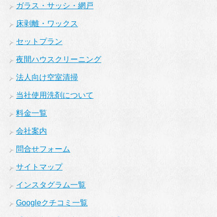
ガラス・サッシ・網戸
床剥離・ワックス
セットプラン
夜間ハウスクリーニング
法人向け空室清掃
当社使用洗剤について
料金一覧
会社案内
問合せフォーム
サイトマップ
インスタグラム一覧
Googleクチコミ一覧