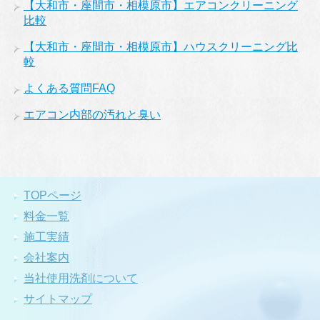
【大和市・座間市・相模原市】エアコンクリーニング
比較
【大和市・座間市・相模原市】ハウスクリーニング比
較
よくある質問FAQ
エアコン内部の汚れと臭い
TOPページ
料金一覧
施工実績
会社案内
当社使用洗剤について
サイトマップ