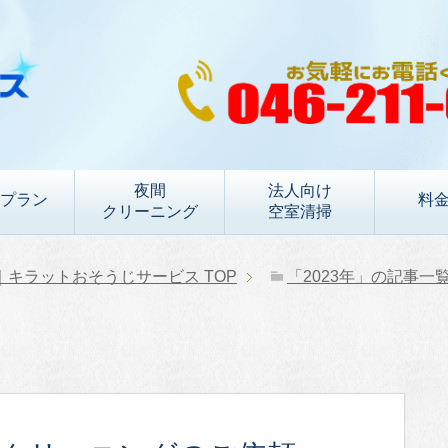
夜間
法人向け
プラン
料
クリーニング
空室清掃
｜キラットおそうじサービス
TOP
「2023年」の記事一