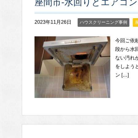
座間市-水回りとエアコ
2023年11月26日
ハウスクリーニング事例
今回ご依
段から水
ない汚れ
をしよう
ン […]