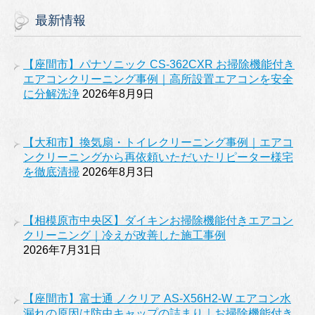
最新情報
【座間市】パナソニック CS-362CXR お掃除機能付き
エアコンクリーニング事例｜高所設置エアコンを安全
に分解洗浄
2026年8月9日
【大和市】換気扇・トイレクリーニング事例｜エアコ
ンクリーニングから再依頼いただいたリピーター様宅
を徹底清掃
2026年8月3日
【相模原市中央区】ダイキンお掃除機能付きエアコン
クリーニング｜冷えが改善した施工事例
2026年7月31日
【座間市】富士通 ノクリア AS-X56H2-W エアコン水
漏れの原因は防虫キャップの詰まり｜お掃除機能付き