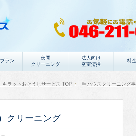
夜間
法人向け
プラン
料
クリーニング
空室清掃
｜キラットおそうじサービス
TOP
ハウスクリーニング事
復）クリーニング