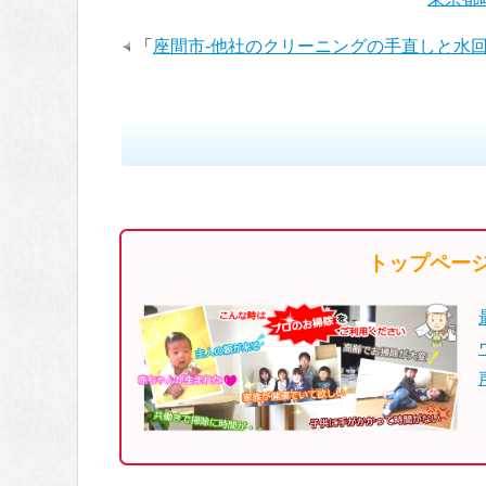
「
座間市-他社のクリーニングの手直しと水
トップペー