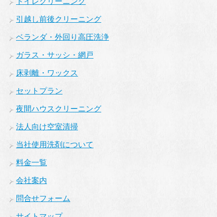
トイレクリーニング
引越し前後クリーニング
ベランダ・外回り高圧洗浄
ガラス・サッシ・網戸
床剥離・ワックス
セットプラン
夜間ハウスクリーニング
法人向け空室清掃
当社使用洗剤について
料金一覧
会社案内
問合せフォーム
サイトマップ