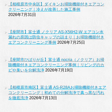
【相模原市中央区】ダイキンお掃除機能付きエアコン
クリーニング｜冷えが改善した施工事例
2026年7月31日
【座間市】富士通 ノクリア AS-X56H2-W エアコン水
漏れの原因は防虫キャップの詰まり｜お掃除機能付き
エアコンクリーニング事例
2026年7月25日
【座間市ひばりが丘】富士通 nocria（ノクリア）お掃
除機能付きエアコンクリーニング事例｜リビングのカ
ビや臭いを分解洗浄
2026年7月19日
【相模原市南区】富士通 AS-R28Aお掃除機能付きエア
コンクリーニング｜初めての分解洗浄で真っ黒な汚れ
を徹底洗浄
2026年7月13日