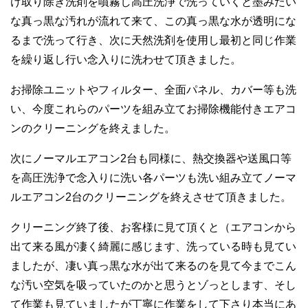
け取り除き洗剤を噴霧し高圧洗浄で洗っていくと墨みたい
な真っ黒な汚れが流れて来て、この真っ黒な水が透明にな
るまで洗って行き、次に天然洗剤を使用し最初と同じ作業
を繰り返し行い念入りに洗わせて頂きました。
お掃除ユニットやフィルター、全面パネル、カバー等も洗
い、今度これらのパーツを組み立てお掃除機能付きエアコ
ンのクリーニングを終えました。
次にノーマルエアコン2台も同様に、熱交換器や送風口等
を高圧洗浄で念入りに洗い各パーツも洗い組み立てノーマ
ルエアコン2台のクリーニングを終えさせて頂きました。
クリーニング終了後、お客様に見て頂くと（エアコンから
出て来る風が凄く綺麗に感じます、洗っている時も見てい
ましたが、凄い真っ黒な水が出て来るのを見て今までこん
な汚い空気を吸っていたのかと思うとゾっとします、そし
て作業も見ていましたが丁寧に作業をして下さり本当にあ