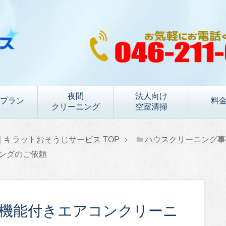
夜間
法人向け
プラン
料
クリーニング
空室清掃
｜キラットおそうじサービス
TOP
ハウスクリーニング事
ングのご依頼
除機能付きエアコンクリーニ