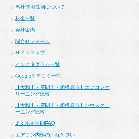
当社使用洗剤について
料金一覧
会社案内
問合せフォーム
サイトマップ
インスタグラム一覧
Googleクチコミ一覧
【大和市・座間市・相模原市】エアコンク
リーニング比較
【大和市・座間市・相模原市】ハウスクリ
ーニング比較
よくある質問FAQ
エアコン内部の汚れと臭い