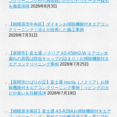
ンクリーニングから再依頼いただいたリピーター様宅
を徹底清掃
2026年8月3日
【相模原市中央区】ダイキンお掃除機能付きエアコン
クリーニング｜冷えが改善した施工事例
2026年7月31日
【座間市】富士通 ノクリア AS-X56H2-W エアコン水
漏れの原因は防虫キャップの詰まり｜お掃除機能付き
エアコンクリーニング事例
2026年7月25日
【座間市ひばりが丘】富士通 nocria（ノクリア）お掃
除機能付きエアコンクリーニング事例｜リビングのカ
ビや臭いを分解洗浄
2026年7月19日
【相模原市南区】富士通 AS-R28Aお掃除機能付きエア
コンクリーニング｜初めての分解洗浄で真っ黒な汚れ