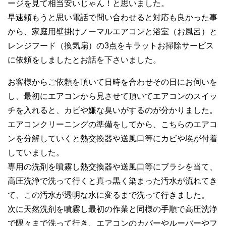
ージを見て相当安いじゃん！と思いました。
早速頼もうと思い電話で問い合わせると対応も良かった事
から、家庭用壁掛けノーマルエアコンと浴室（お風呂）と
レンジフード（換気扇）の3点をキラットお掃除サービス
に依頼をしましたとお話を下さいました。
お客様からご依頼を頂いて日時を合わせその日にお伺いを
し、最初にエアコンから見させて頂いてエアコンのスイッ
チを入れると、カビや嫌な臭いがするのが分かりました。
エアコンクリーニングの準備をしてから、こちらのエアコ
ンを分解していくと熱交換器や送風口等にカビや埃が付着
していました。
専用の洗剤を噴霧し熱交換器や送風口等にブラシを当て、
高圧洗浄で洗って行くと真っ黒く染まった汚水が流れてき
て、この汚水が透明な水に変るまで洗って行きました。
次に天然洗剤を噴霧し最初の作業と同様の手順で高圧洗浄
で隅々まで洗って行き、エアコンのカバーやルーバーやフ