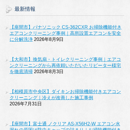
最新情報
【座間市】パナソニック CS-362CXR お掃除機能付き
エアコンクリーニング事例｜高所設置エアコンを安全
に分解洗浄
2026年8月9日
【大和市】換気扇・トイレクリーニング事例｜エアコ
ンクリーニングから再依頼いただいたリピーター様宅
を徹底清掃
2026年8月3日
【相模原市中央区】ダイキンお掃除機能付きエアコン
クリーニング｜冷えが改善した施工事例
2026年7月31日
【座間市】富士通 ノクリア AS-X56H2-W エアコン水
漏れの原因は防虫キャップの詰まり｜お掃除機能付き