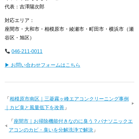
代表：吉澤陽次郎
対応エリア：
座間市・大和市・相模原市・綾瀬市・町田市・横浜市（瀬
谷区・旭区）
046-211-0011
▶ お問い合わせフォームはこちら
「
相模原市南区｜三菱霧ヶ峰エアコンクリーニング事例
｜カビ臭と風量低下を改善
」
「
座間市｜お掃除機能付きなのに臭う？パナソニックエ
アコンのカビ・臭いを分解洗浄で解決
」