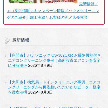
最新情報／
エコ洗剤情報／キャンペーン情報／ハウスクリーニン
グのご紹介／施工実績とお客様の声／店長挨拶
最新情報
【座間市】パナソニック CS-362CXR お掃除機能付き
エアコンクリーニング事例｜高所設置エアコンを安全
に分解洗浄
2026年8月9日
【大和市】換気扇・トイレクリーニング事例｜エアコ
ンクリーニングから再依頼いただいたリピーター様宅
を徹底清掃
2026年8月3日