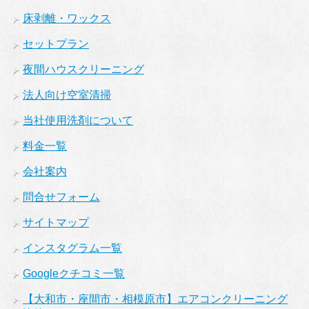
床剥離・ワックス
セットプラン
夜間ハウスクリーニング
法人向け空室清掃
当社使用洗剤について
料金一覧
会社案内
問合せフォーム
サイトマップ
インスタグラム一覧
Googleクチコミ一覧
【大和市・座間市・相模原市】エアコンクリーニング