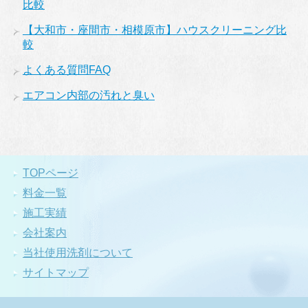
比較
【大和市・座間市・相模原市】ハウスクリーニング比
較
よくある質問FAQ
エアコン内部の汚れと臭い
TOPページ
料金一覧
施工実績
会社案内
当社使用洗剤について
サイトマップ