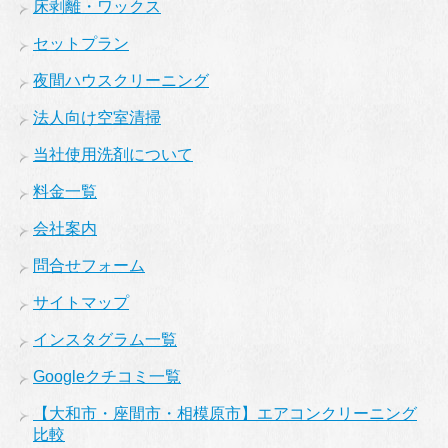
床剥離・ワックス
セットプラン
夜間ハウスクリーニング
法人向け空室清掃
当社使用洗剤について
料金一覧
会社案内
問合せフォーム
サイトマップ
インスタグラム一覧
Googleクチコミ一覧
【大和市・座間市・相模原市】エアコンクリーニング
比較