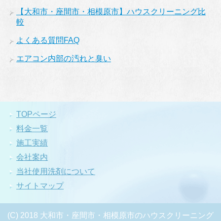
【大和市・座間市・相模原市】ハウスクリーニング比
較
よくある質問FAQ
エアコン内部の汚れと臭い
TOPページ
料金一覧
施工実績
会社案内
当社使用洗剤について
サイトマップ
(C) 2018 大和市・座間市・相模原市のハウスクリーニング