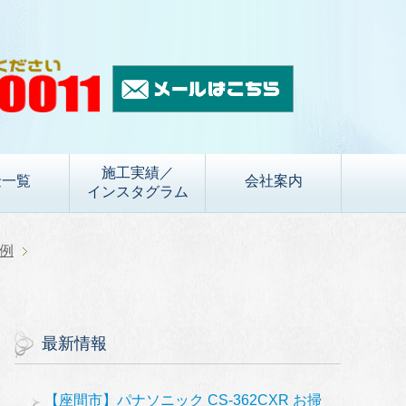
施工実績／
金一覧
会社案内
インスタグラム
例
最新情報
【座間市】パナソニック CS-362CXR お掃