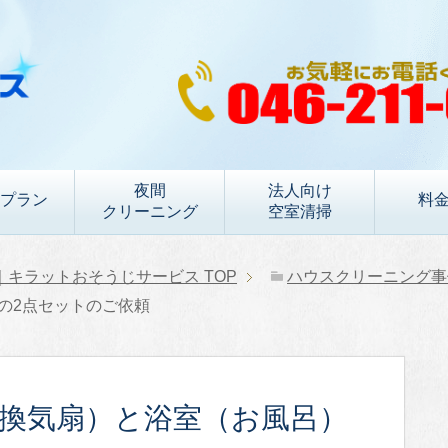
夜間
法人向け
プラン
料
クリーニング
空室清掃
｜キラットおそうじサービス
TOP
ハウスクリーニング事
の2点セットのご依頼
（換気扇）と浴室（お風呂）