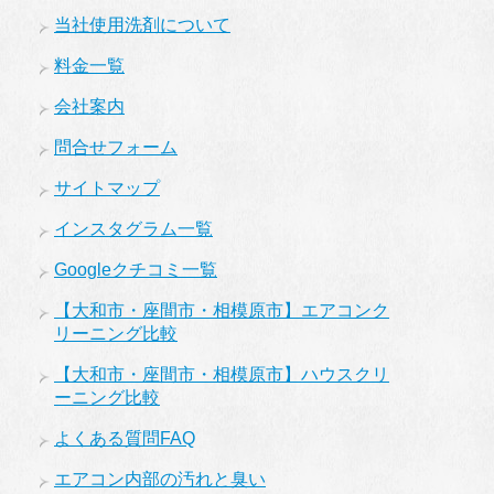
当社使用洗剤について
料金一覧
会社案内
問合せフォーム
サイトマップ
インスタグラム一覧
Googleクチコミ一覧
【大和市・座間市・相模原市】エアコンク
リーニング比較
【大和市・座間市・相模原市】ハウスクリ
ーニング比較
よくある質問FAQ
エアコン内部の汚れと臭い