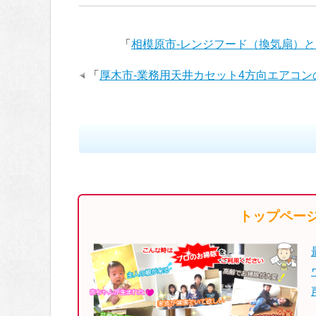
「
相模原市-レンジフード（換気扇）
「
厚木市-業務用天井カセット4方向エアコン
トップペー