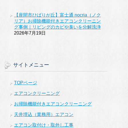
【座間市ひばりが丘】富士通 nocria（ノク
リア）お掃除機能付きエアコンクリーニン
グ事例｜リビングのカビや臭いを分解洗浄
2026年7月19日
サイトメニュー
TOPページ
エアコンクリーニング
お掃除機能付きエアコンクリーニング
天井埋込（業務用）エアコン
エアコン取付け・取外し工事